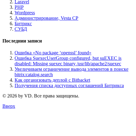
Laravel
PHP
Wordpress
Администрирование, Vesta CP
Битрикс
СУБД
Последнии записи
Ошибка «No package ‘openssl’ found»
Ошибка SuexecUserGroup configured, but suEXEC is
disabled: Missing suexec binary /usr/lib/apache2/suexec
Увеличиваем ограничение вывода элементов в поиске
bitrix:catalog.search
Как организовать деплой с Bitbacket
Получения списка доступных соглашений Битрикса
© 2026 by VD. Все права защищены.
Вверх