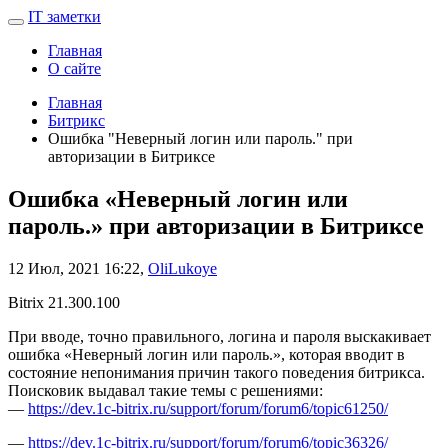
IT заметки
Главная
О сайте
Главная
Битрикс
Ошибка "Неверный логин или пароль." при
авторизации в Битриксе
Ошибка «Неверный логин или
пароль.» при авторизации в Битриксе
12 Июл, 2021 16:22,
OliLukoye
Bitrix 21.300.100
При вводе, точно правильного, логина и пароля выскакивает
ошибка «Неверный логин или пароль.», которая вводит в
состояние непонимания причин такого поведения битрикса.
Поисковик выдавал такие темы с решениями:
—
https://dev.1c-bitrix.ru/support/forum/forum6/topic61250/
—
https://dev.1c-bitrix.ru/support/forum/forum6/topic36326/