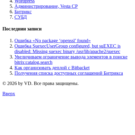
Wordpress
Администрирование, Vesta CP
Битрикс
СУБД
Последнии записи
Ошибка «No package ‘openssl’ found»
Ошибка SuexecUserGroup configured, but suEXEC is
disabled: Missing suexec binary /usr/lib/apache2/suexec
Увеличиваем ограничение вывода элементов в поиске
bitrix:catalog.search
Как организовать деплой с Bitbacket
Получения списка доступных соглашений Битрикса
© 2026 by VD. Все права защищены.
Вверх